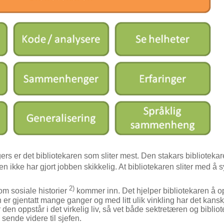
rs er det bibliotekaren som sliter mest. Den stakars biblioteka
n ikke har gjort jobben skikkelig. At bibliotekaren sliter med å
2)
om sosiale historier
kommer inn. Det hjelper bibliotekaren å op
 er gjentatt mange ganger og med litt ulik vinkling har det kanskj
r den oppstår i det virkelig liv, så vet både sektretæren og bib
 sende videre til sjefen.