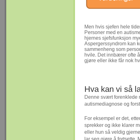
Men hvis sjefen hele tiden
Personer med en autismes
hjernes sjefsfunksjon my
Aspergerssyndrom kan kon
sammenheng som personen a
hvile. Det innbærer ofte 
gjøre eller ikke får nok h
Hva kan vi så 
Denne svært forenklede m
autismediagnose og forst
For eksempel er det, ette
sprekker og ikke klarer me
eller hun så veldig gjerne 
lar seg gjøre å fortsette