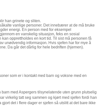
lir han grinete og sliten.
såkalte vanlige personer. Det innebærer at de må bruke
ngder energi. En person med for eksempel
jennom en vanskelig situasjon, feks en sosial
an opprettholdes en kort tid. Til sist må personen få
t av unødvendig informasjon. Hvis sjefen har for mye å
ne. Da går det dårlig for hele bedriften (hjernen).
ersoner som er i kontakt med barn og voksne med en
en barn med Aspergers tilsynelatende uten grunn plutselig
 har virkelig tatt seg sammen og kjørt med sjefen fordi han
gjort det i flere dager er sjefen så utslitt at det bare ikke