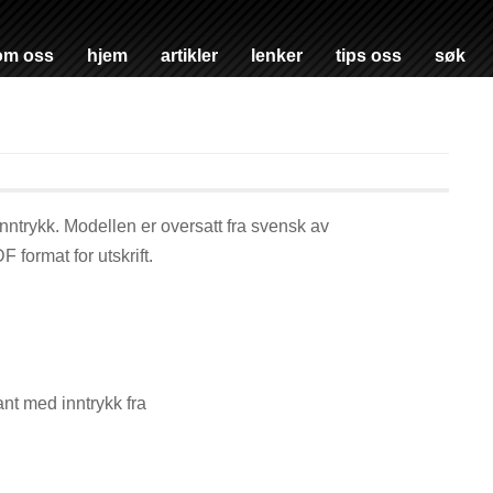
om oss
hjem
artikler
lenker
tips oss
søk
ntrykk. Modellen er oversatt fra svensk av
F format for utskrift.
t med inntrykk fra