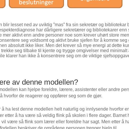
 blir lesset ned av uviktig ”mas” fra sin sekretær og bibliotekar b
pekterdiagnose har dårligere sekretærer og bibliotekarer enn 
e mer aktivt enn andre personer noe som krever uhørt store me
sentere seg voldsomt og aktivt bruke sjefen for å komme seg g
bsolutt ikke liker. Men det krever så mye energi at dette kun k
å trekke seg tilbake til kjente og trygge omgivelser med minimal
vile klarer han ikke å konsentrere seg om de viktige sjefsoppgave
lære av denne modellen?
odellen kan hjelpe foreldre, lærere, assistenter eller andre p
å hvorfor de reagerer og oppfører seg som de gjør.
r å ha lest denne modellen helt naturlig og innlysende hvorfor 
r etter å ha være så veldig flink på skolen i flere dager. Barnet
vil være så flink som lærer eller foreldre har sagt. Men etter å ha 
. Modellen beskriver de områdene personen trenger hjelp til.