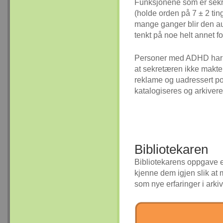
Funksjonene som er sekræ
(holde orden på 7 ± 2 tin
mange ganger blir den au
tenkt på noe helt annet f
Personer med ADHD har e
at sekretæren ikke makter 
reklame og uadressert post
katalogiseres og arkiver
Bibliotekaren
Bibliotekarens oppgave e
kjenne dem igjen slik at 
som nye erfaringer i arki