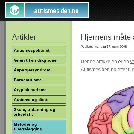
Artikler
Hjernens måte 
Publisert: mandag 17. mars 2008
Autismespekteret
Veien til en diagnose
Denne artikkelen er en
v
Autismesiden.no etter ti
Aspergersyndrom
Barneautisme
Atypisk autisme
Autisme og diett
Skole, utdanning og
arbeidsliv
Metoder og
tilrettelegging