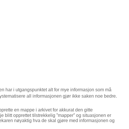
ren har i utgangspunktet alt for mye informasjon som må
 systematisere all informasjonen gjør ikke saken noe bedre.
prette en mappe i arkivet for akkurat den gitte
e blitt opprettet tilstrekkelig ”mapper” og situasjonen er
liotekaren nøyaktig hva de skal gjøre med informasjonen og