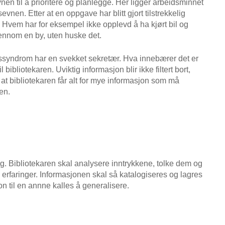
n til å prioritere og planlegge. Her ligger arbeidsminnet
nen. Etter at en oppgave har blitt gjort tilstrekkelig
 Hvem har for eksempel ikke opplevd å ha kjørt bil og
gjennom en by, uten huske det.
syndrom har en svekket sekretær. Hva innebærer det er
ibliotekaren. Uviktig informasjon blir ikke filtert bort,
l at bibliotekaren får alt for mye informasjon som må
en.
g. Bibliotekaren skal analysere inntrykkene, tolke dem og
 erfaringer. Informasjonen skal så katalogiseres og lagres
on til en annne kalles å generalisere.