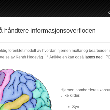
å håndtere informasjonsoverfloden
eldig forenklet modell
av hvordan hjernen mottar og bearbeider in
1)
llatelse av Kenth Hedevåg
. Artikkelen kan også
lastes ned
i PD
Hjernen bombarderes konstan
ulike kilder:
Syn