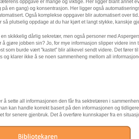
terens oppgave er mange og viktige. Her ligger blant annet evne
g på en gang) og konsentrasjon. Her ligger også automatiseringsev
tomatisert. Også komplekse oppgaver blir automatisert over tid.
or så plutselig oppdage at du har kjørt et langt stykke, kanskje 
n skikkelig dårlig sekretær, men også personer med Aspergers
å gjøre jobben sin? Jo, for mye informasjon slipper videre inn til b
 som burde vært ”kastet” blir alikevel sendt videre. Det fører ti
es og klarer ikke å se noen sammenheng mellom all informasjon
r å sette all informasjonen den får fra sektretæren i sammenhen
man kan handle korrekt basert på den informasjonen og tidligere
vet for senere gjenbruk. Det å overføre kunnskaper fra en situasj