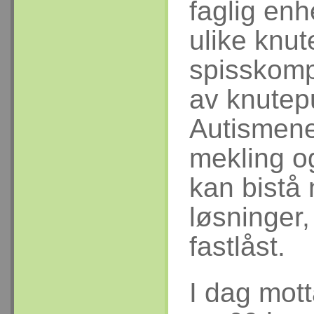
faglig enhe
ulike knu
spisskomp
av knutep
Autismenet
mekling o
kan bistå 
løsninger,
fastlåst.
I dag mot