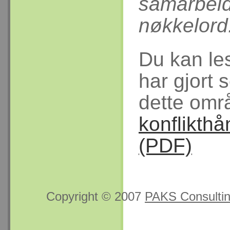
samarbeid
nøkkelord
Du kan le
har gjort 
dette omr
konflikthå
(PDF)
Copyright © 2007
PAKS Consulti