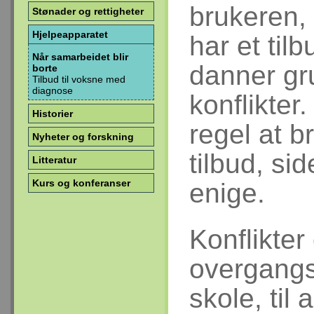
brukeren, 
Stønader og rettigheter
Hjelpeapparatet
har et til
Når samarbeidet blir
danner gr
borte
Tilbud til voksne med
diagnose
konflikter
Historier
regel at b
Nyheter og forskning
tilbud, si
Litteratur
Kurs og konferanser
enige.
Konflikter
overgangsf
skole, til 