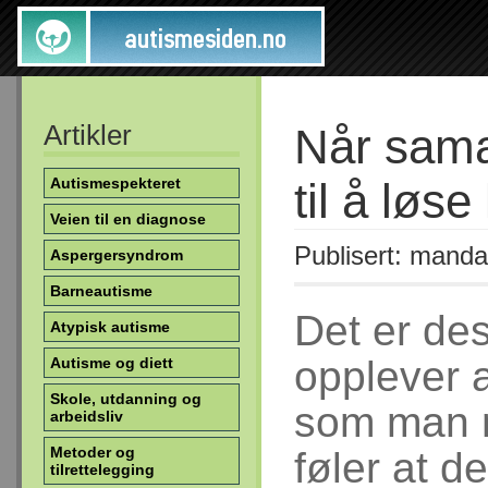
Artikler
Når samar
Autismespekteret
til å løse
Veien til en diagnose
Publisert: manda
Aspergersyndrom
Barneautisme
Det er de
Atypisk autisme
opplever a
Autisme og diett
Skole, utdanning og
som man 
arbeidsliv
Metoder og
føler at de
tilrettelegging