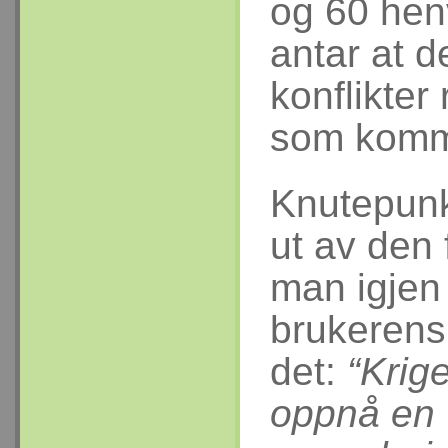
og 60 hen
antar at d
konflikter
som komme
Knutepunkt
ut av den 
man igjen
brukerens
det:
“Krig
oppnå en 