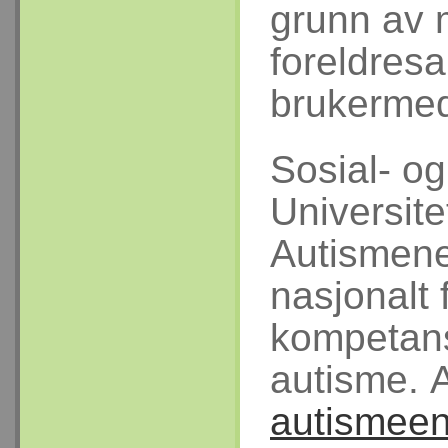
grunn av 
foreldres
brukerme
Sosial- o
Universite
Autismene
nasjonalt 
kompetans
autisme. 
autismee