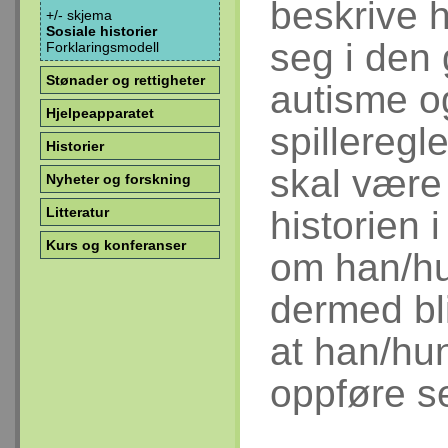
beskrive 
+/- skjema
Sosiale historier
seg i den 
Forklaringsmodell
Stønader og rettigheter
autisme o
Hjelpeapparatet
spilleregle
Historier
skal være 
Nyheter og forskning
Litteratur
historien i
Kurs og konferanser
om han/hu
dermed bli
at han/hu
oppføre s