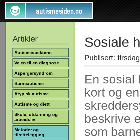
Artikler
Sosiale h
Autismespekteret
Publisert: tirsda
Veien til en diagnose
Aspergersyndrom
En sosial h
Barneautisme
kort og en
Atypisk autisme
skredders
Autisme og diett
Skole, utdanning og
beskrive e
arbeidsliv
som barne
Metoder og
tilrettelegging