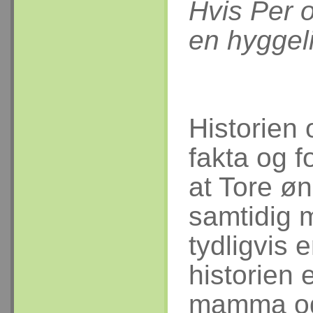
Hvis Per og
en hyggel
Historien
fakta og f
at Tore øn
samtidig m
tydligvis 
historien 
mamma og