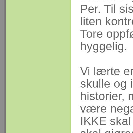
Per. Til si
liten kont
Tore oppfø
hyggelig.
Vi lærte e
skulle og i
historier,
være nega
IKKE skal