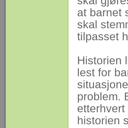
skal gjøre
at barnet 
skal stem
tilpasset
Historien 
lest for b
situasjone
problem. 
etterhvert
historien sl