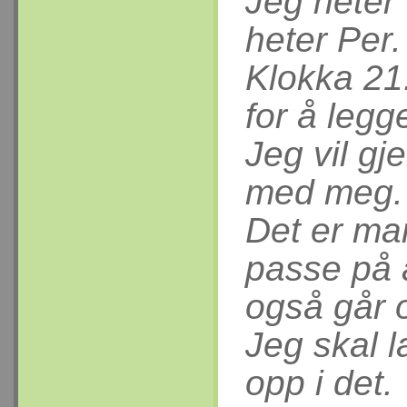
Jeg heter
heter Per.
Klokka 21
for å legg
Jeg vil gj
med meg.
Det er m
passe på 
også går 
Jeg skal 
opp i det.