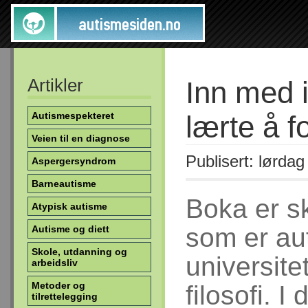
Artikler
Inn med i
Autismespekteret
lærte å f
Veien til en diagnose
Publisert: lørda
Aspergersyndrom
Barneautisme
Boka er s
Atypisk autisme
som er aut
Autisme og diett
Skole, utdanning og
universite
arbeidsliv
Metoder og
filosofi. 
tilrettelegging