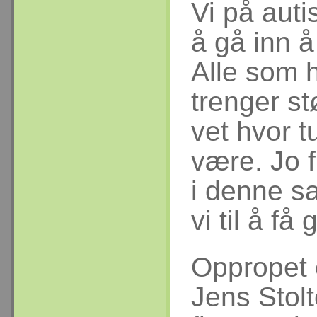
Vi på auti
å gå inn 
Alle som 
trenger st
vet hvor t
være. Jo 
i denne sa
vi til å f
Oppropet e
Jens Stol