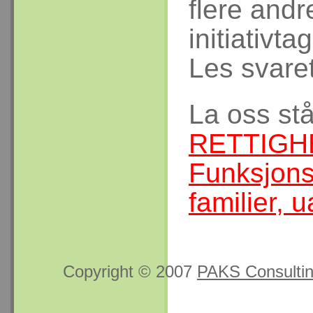
flere andr
initiativta
Les svare
La oss s
RETTIGHE
Funksjon
familier, 
Copyright © 2007
PAKS Consulti